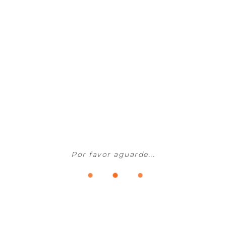
Isolamentos e Impermeabilização
WEBER - Dry Rede 90 25M
Sob Consulta
Por favor aguarde...
ADICIONAR AO CARRINHO
1
2
3
4