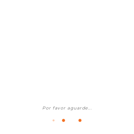
Tijolos e Blocos
ARTEBEL - Bloco ISOARGILA 40X19X20
Sob Consulta
Por favor aguarde...
ADICIONAR AO CARRINHO