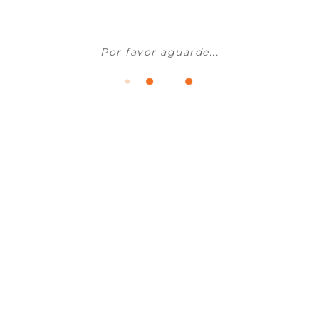
Por favor aguarde...
Louças Sanitárias
SANITANA - Sanita Compacta GLAM
Sob Consulta
ADICIONAR AO CARRINHO