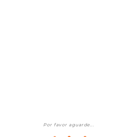
Lava-louças e Complementos
TEKA - Banca Cozinha Stylo 2C
Sob Consulta
ADICIONAR AO CARRINHO
Lava-louças e Complementos
TEKA - Banca Cozinha Stylo 1C1E
Por favor aguarde...