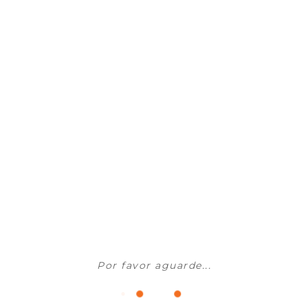
Lava-louças e Complementos
TEKA - Banca Cozinha DR-80 2C
Sob Consulta
ADICIONAR AO CARRINHO
Lava-louças e Complementos
TEKA - Banca Cozinha Stylo 2C
Por favor aguarde...
Sob Consulta